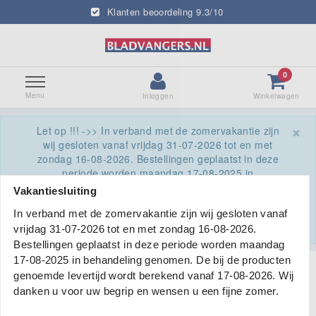
Klanten beoordeling 9.3/10
0
Menu
Inloggen
Winkelwagen
×
Let op !!! ->> In verband met de zomervakantie zijn
wij gesloten vanaf vrijdag 31-07-2026 tot en met
zondag 16-08-2026. Bestellingen geplaatst in deze
periode worden maandag 17-08-2025 in
behandeling genomen. De bij de producten
Vakantiesluiting
genoemde levertijd wordt berekend vanaf 17-08-
In verband met de zomervakantie zijn wij gesloten vanaf
2026. Wij danken u voor uw begrip en wensen u een
fijne zomer.
vrijdag 31-07-2026 tot en met zondag 16-08-2026.
Bestellingen geplaatst in deze periode worden maandag
17-08-2025 in behandeling genomen. De bij de producten
Terug naar Homepage
|
Bezoek Bladvangers.nl op de
genoemde levertijd wordt berekend vanaf 17-08-2026. Wij
Bouwbeurs 2023 in Utrecht en kom langs bij het
danken u voor uw begrip en wensen u een fijne zomer.
Dakontmoetingscentrum