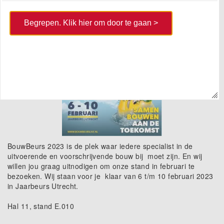
Bezoek Bladvangers.nl op de
Begrepen. Klik hier om door te gaan >
Bouwbeurs 2023 in Utrecht en kom
langs bij het
Dakontmoetingscentrum
BouwBeurs 2023 is de plek waar iedere specialist in de
uitvoerende en voorschrijvende bouw bij moet zijn. En wij
willen jou graag uitnodigen om onze stand in februari te
bezoeken. Wij staan voor je klaar van 6 t/m 10 februari 2023
in Jaarbeurs Utrecht.
Hal 11, stand E.010