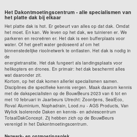
Het Dakontmoetingscentrum - alle specialismen van
het platte dak bij elkaar
Het platte dak is hot. Er gebeurt van alles op dat dak. Omdat
het moet. En kan. We leven op het dak, we tuinieren er. We
parkeren en recreëren er. Het dak is een bufferplaats voor
water. Of het geeft water gedoseerd af om het
binnenstedelijke rioolnetwerk te ontlasten. Het dak is nodig in
de
energietransitie. Het dak fungeert als landingsplaats voor
helikopters en drones. En primair: het dak beschermt alles
wat daaronder zit.
Kortom, op het dak komen allerlei specialismen samen.
Disciplines die specifieke kennis vergen. Maak daarom kennis
met de dakspecialisten op de BouwBeurs 2023 van 6 tot en
met 10 februari in Jaarbeurs Utrecht: Zoontjens, SealEco,
Roval Aluminium, Nophadrain, Lood.nu - AGS Products, Van
Wylick Isolerende Daken en kennis- en adviescentrum
TotaalDakConcept. Zij hebben zich op de BouwBeurs
verenigd in het Dakontmoetingscentrum.
Netwerk- en ontmoetingsplek